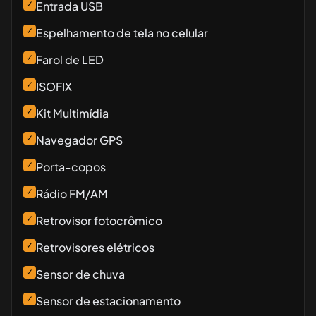
✓
Entrada USB
✓
Espelhamento de tela no celular
✓
Farol de LED
✓
ISOFIX
✓
Kit Multimídia
✓
Navegador GPS
✓
Porta-copos
✓
Rádio FM/AM
✓
Retrovisor fotocrômico
✓
Retrovisores elétricos
✓
Sensor de chuva
✓
Sensor de estacionamento