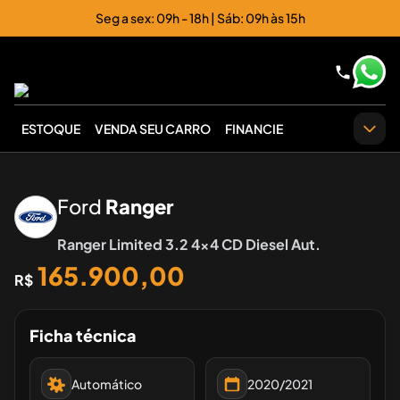
Seg a sex: 09h - 18h | Sáb: 09h às 15h
ESTOQUE
VENDA SEU CARRO
FINANCIE
‹
›
Ford
Ranger
Ranger Limited 3.2 4x4 CD Diesel Aut.
165.900,00
R$
Ficha técnica
Automático
2020/2021