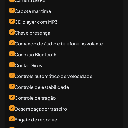
Câmera de Ré
✓
Capota marítima
✓
CD player com MP3
✓
Chave presença
✓
Comando de áudio e telefone no volante
✓
Conexão Bluetooth
✓
Conta-Giros
✓
Controle automático de velocidade
✓
Controle de estabilidade
✓
Controle de tração
✓
Desembaçador traseiro
✓
Engate de reboque