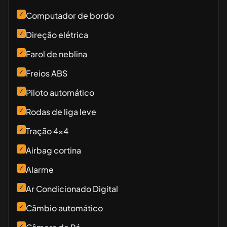
✓
Computador de bordo
✓
Direção elétrica
✓
Farol de neblina
✓
Freios ABS
✓
Piloto automático
✓
Rodas de liga leve
✓
Tração 4x4
✓
Airbag cortina
✓
Alarme
✓
Ar Condicionado Digital
✓
Câmbio automático
✓