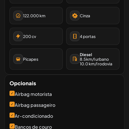
122.000
km
Cinza
200
cv
4
portas
Diesel
Picapes
8.5
km/l urbano
10.0
km/l rodovia
Opcionais
✓
Airbag motorista
✓
Airbag passageiro
✓
Ar-condicionado
✓
Bancos de couro